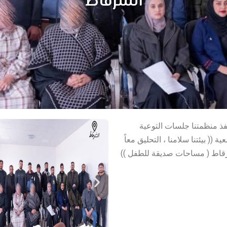
الشرقاط
 من الوكالة الامريكية للتنمية الدولية USAID تنفذ منظمتنا جلسات التوعية
(( بيئتنا سلامنا ، التحليق معاً
شرقاط ( مساحات صديقة للطفل ))